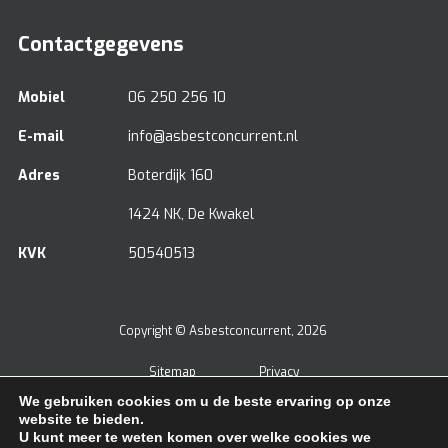
Contactgegevens
Mobiel
06 250 256 10
E-mail
info@asbestconcurrent.nl
Adres
Boterdijk 160
1424 NK, De Kwakel
KVK
50540513
Copyright ©
Asbestconcurrent
, 2026
Sitemap
Privacy
We gebruiken cookies om u de beste ervaring op onze
Beoordeling
door klanten:
5
/
5
|
5
beoordelingen
website te bieden.
U kunt meer te weten komen over welke cookies we