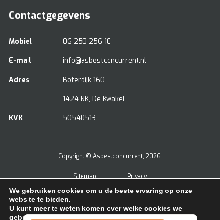
Contactgegevens
Mobiel
06 250 256 10
E-mail
info@asbestconcurrent.nl
Adres
Boterdijk 160
1424 NK, De Kwakel
KVK
50540513
Copyright ©
Asbestconcurrent
, 2026
Sitemap
Privacy
We gebruiken cookies om u de beste ervaring op onze
Beoordeling
door klanten:
5
/
5
|
5
beoordelingen
website te bieden.
U kunt meer te weten komen over welke cookies we
gebruiken of ze uitschakelen in
.
instellingen