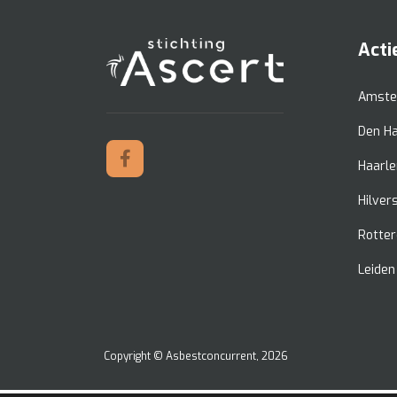
Acti
Amste
Den H
Haarl
Hilve
Rotte
Leiden
Copyright ©
Asbestconcurrent
, 2026