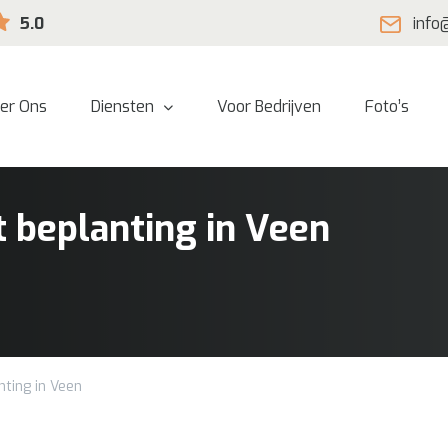
5.0
info
er Ons
Diensten
Voor Bedrijven
Foto’s
 beplanting in Veen
ting in Veen