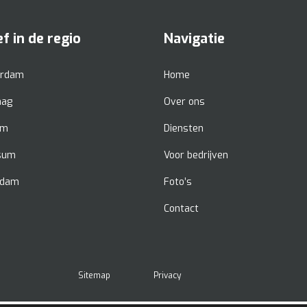
ef in de regio
Navigatie
rdam
Home
aag
Over ons
em
Diensten
rsum
Voor bedrijven
rdam
Foto’s
Contact
Sitemap
Privacy