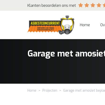
Klanten beoordelen ons met
Home
Ov
Garage met amosiet
Home
>
Projecten
>
Garage met amosiet beplan