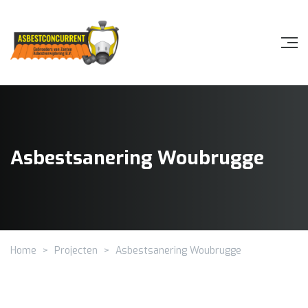
Asbestsanering Woubrugge
Home
>
Projecten
>
Asbestsanering Woubrugge