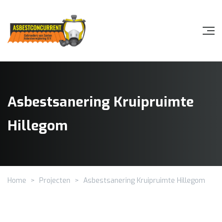
Asbestsanering Kruipruimte
Hillegom
Home
>
Projecten
>
Asbestsanering Kruipruimte Hillegom