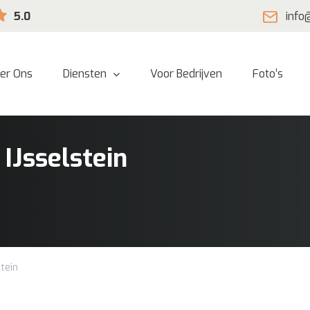
5.0
info
er Ons
Diensten
Voor Bedrijven
Foto’s
IJsselstein
tein