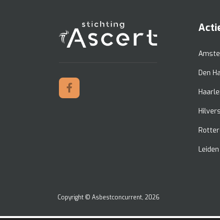
Acti
Amste
Den H
Haarl
Hilve
Rotte
Leiden
Copyright ©
Asbestconcurrent
, 2026