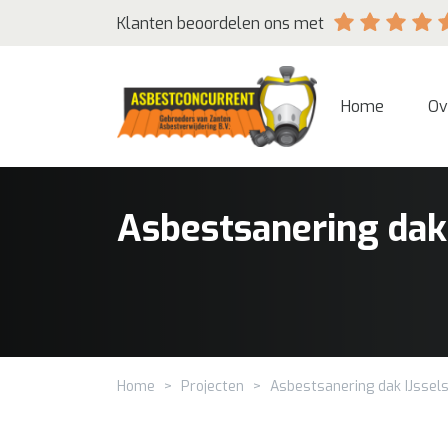
Klanten beoordelen ons met
Home
Ov
Asbestsanering dak 
Home
>
Projecten
>
Asbestsanering dak IJssels