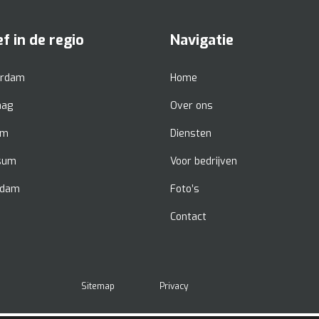
ef in de regio
Navigatie
rdam
Home
aag
Over ons
em
Diensten
rsum
Voor bedrijven
rdam
Foto’s
Contact
Sitemap
Privacy