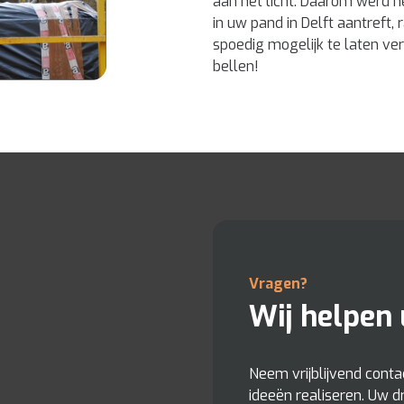
aan het licht. Daarom werd he
in uw pand in Delft aantreft,
spoedig mogelijk te laten ver
bellen!
Vragen?
Wij helpen 
Neem vrijblijvend cont
ideeën realiseren. Uw d