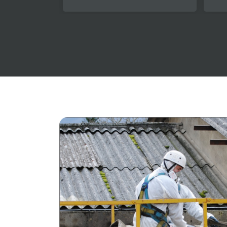
en snel. We werden volledig 
meegenomen wat betreft uitleg. 
Aanrader dus.