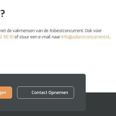
g?
p met de vakmensen van de Asbestconcurrent. Ook voor
2 56 10
of stuur een e-mail naar
info@asbestconcurrent.nl
.
gen
Contact Opnemen