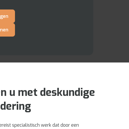
agen
men
en u met deskundige
jdering
ereist specialistisch werk dat door een