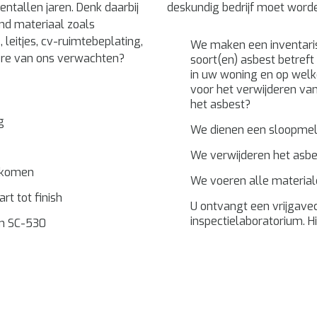
entallen jaren. Denk daarbij
deskundig bedrijf moet worde
nd materiaal zoals
e, leitjes, cv-ruimtebeplating,
We maken een inventaris
dere van ons verwachten?
soort(en) asbest betreft
in uw woning en op wel
voor het verwijderen van
het asbest?
g
We dienen een sloopmeld
We verwijderen het asbe
ekomen
We voeren alle materiale
rt tot finish
U ontvangt een vrijgavec
inspectielaboratorium. H
rm SC-530