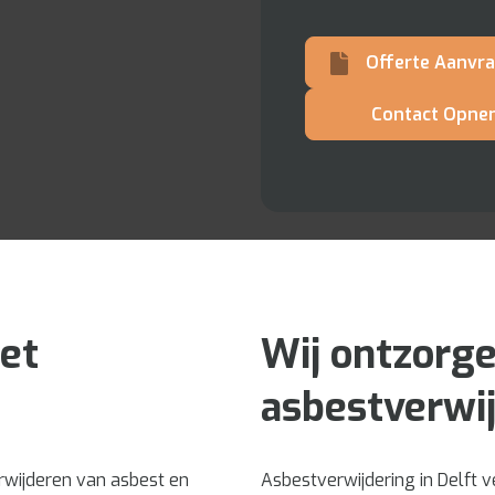
Offerte Aanvr
Contact Opne
et
Wij ontzorg
asbestverwi
erwijderen van asbest en
Asbestverwijdering in Delft v